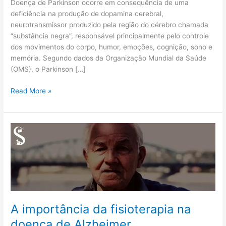
Doença de Parkinson ocorre em consequência de uma
deficiência na produção de dopamina cerebral,
neurotransmissor produzido pela região do cérebro chamada
“substância negra”, responsável principalmente pelo controle
dos movimentos do corpo, humor, emoções, cognição, sono e
memória. Segundo dados da Organização Mundial da Saúde
(OMS), o Parkinson […]
Read More »
A
importância
da
fisioterapia
na
doença
de
A importância da fisioterapia na
Alzheimer
doença de Alzheimer