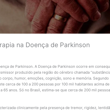
erapia na Doença de Parkinson
Doença de Parkinson. A Doença de Parkinson ocorre em consequ
smissor produzido pela região do cérebro chamada “substância
o corpo, humor, emoções, cognição, sono e memória. Segundo 
te cerca de 100 a 200 pessoas por 100 mil habitantes acima d
a 65 anos. Só no Brasil, estima-se que cerca de 200 mil pess
terizada clinicamente pela presença de tremor, rigidez, lenti