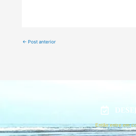
←
Post anterior
DESE
Então entre em co