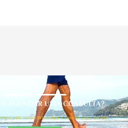
JA AGENDAR UMA CONSULTA?
ntato pelo nosso WhatsApp e solicite sua consulta