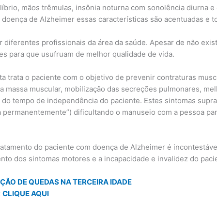
ilíbrio, mãos trêmulas, insônia noturna com sonolência diurna e
 doença de Alzheimer essas características são acentuadas e 
r diferentes profissionais da área da saúde. Apesar de não exis
es para que usufruam de melhor qualidade de vida.
 trata o paciente com o objetivo de prevenir contraturas muscula
massa muscular, mobilização das secreções pulmonares, melhora
do tempo de independência do paciente. Estes sintomas supra
 permanentemente”) dificultando o manuseio com a pessoa para v
tratamento do paciente com doença de Alzheimer é incontestável
ento dos sintomas motores e a incapacidade e invalidez do paci
ÇÃO DE QUEDAS NA TERCEIRA IDADE
k
CLIQUE AQUI