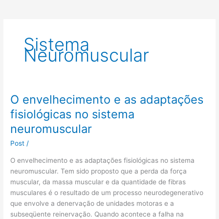
Sistema
Neuromuscular
O envelhecimento e as adaptações
O
envelhecimento
fisiológicas no sistema
e
neuromuscular
as
adaptações
Post
/
fisiológicas
O envelhecimento e as adaptações fisiológicas no sistema
no
neuromuscular. Tem sido proposto que a perda da força
sistema
muscular, da massa muscular e da quantidade de fibras
neuromuscular
musculares é o resultado de um processo neurodegenerativo
que envolve a denervação de unidades motoras e a
subseqüente reinervação. Quando acontece a falha na