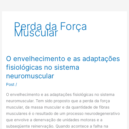
Perda da Força
Muscular
O envelhecimento e as adaptações
O
envelhecimento
fisiológicas no sistema
e
neuromuscular
as
adaptações
Post
/
fisiológicas
O envelhecimento e as adaptações fisiológicas no sistema
no
neuromuscular. Tem sido proposto que a perda da força
sistema
muscular, da massa muscular e da quantidade de fibras
neuromuscular
musculares é o resultado de um processo neurodegenerativo
que envolve a denervação de unidades motoras e a
subseqüente reinervação. Quando acontece a falha na