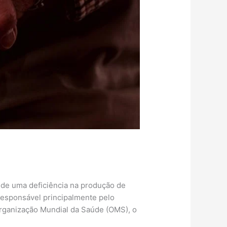
 de uma deficiência na produção de
responsável principalmente pelo
rganização Mundial da Saúde (OMS), o