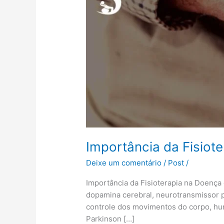
na
Doença
de
Parkinson
Importância da Fisiot
Deixe um comentário
/
Post
/
Importância da Fisioterapia na Doenç
dopamina cerebral, neurotransmissor p
controle dos movimentos do corpo, hu
Parkinson […]