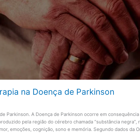
erapia na Doença de Parkinson
a de Parkinson. A Doença de Parkinson ocorre em consequência
roduzido pela região do cérebro chamada “substância negra”, 
mor, emoções, cognição, sono e memória. Segundo dados da O