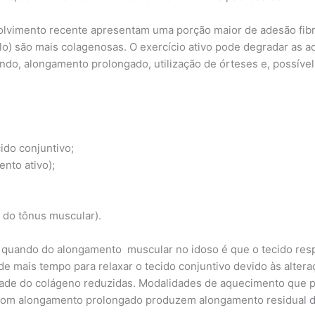
olvimento recente apresentam uma porção maior de adesão fibri
o) são mais colagenosas. O exercício ativo pode degradar as a
ndo, alongamento prolongado, utilização de órteses e, possível
o conjuntivo;
to ativo);
o tônus muscular).
o quando do alongamento muscular no idoso é que o tecido re
de mais tempo para relaxar o tecido conjuntivo devido às alte
idade do colágeno reduzidas. Modalidades de aquecimento que 
to com alongamento prolongado produzem alongamento residual d