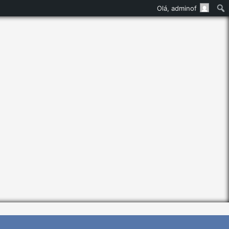
Olá,
adminof