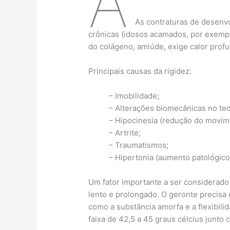
A
As contraturas de desenv
crônicas (idosos acamados, por exempl
do colágeno, amiúde, exige calor profu
Principais causas da rigidez:
– Imobilidade;
– Alterações biomecânicas no tecid
– Hipocinesia (redução do movimen
– Artrite;
– Traumatismos;
– Hipertonia (aumento patológico d
Um fator importante a ser considerad
lento e prolongado. O geronte precisa 
como a substância amorfa e a flexibil
faixa de 42,5 a 45 graus célcius jun