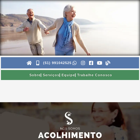
Ir
para
o
conteúdo
(51) 991042525
Sobre
Serviços
Equipe
Trabalhe Conosco