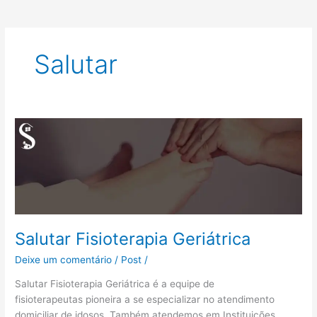
Salutar
Salutar
Fisioterapia
Geriátrica
Salutar Fisioterapia Geriátrica
Deixe um comentário
/
Post
/
Salutar Fisioterapia Geriátrica é a equipe de
fisioterapeutas pioneira a se especializar no atendimento
domiciliar de idosos. Também atendemos em Instituições