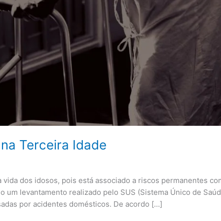
na Terceira Idade
a vida dos idosos, pois está associado a riscos permanentes com
do um levantamento realizado pelo SUS (Sistema Único de Saúde
adas por acidentes domésticos. De acordo […]