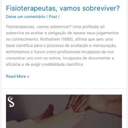
Fisioterapeutas, vamos sobreviver?
Fisioterapeutas,
vamos
Deixe um comentário
/
Post
/
sobreviver?
Fisioterapeutas, vamos sobreviver? Uma profissão só
sobrevive se aceitar a obrigação de basear seus julgamentos
no conhecimento. Rothsthein (1985), afirma que sem uma
base científica para o processo de avaliação e mensuração,
enfrentamos o futuro como profissionais incapazes de nos
comunicar uns com os outros, incapazes de documentar a
eficácia e de exigir credibilidade científica
Read More »
Salutar
Fisioterapia
Geriátrica