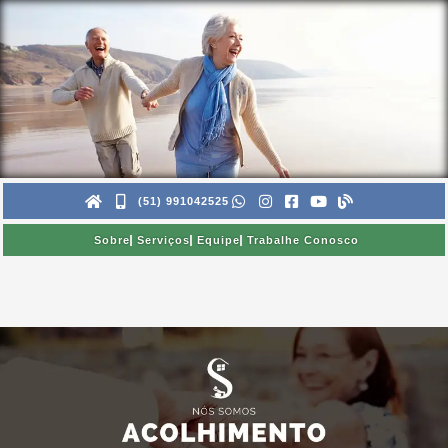
Ir
para
o
conteúdo
(51) 991042525
Sobre
Serviços
Equipe
Trabalhe Conosco