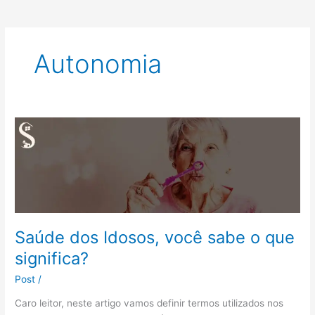
Autonomia
Saúde
dos
Idosos,
você
sabe
o
que
Saúde dos Idosos, você sabe o que
significa?
significa?
Post
/
Caro leitor, neste artigo vamos definir termos utilizados nos