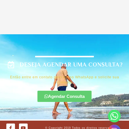
DESEJA AGENDAR UMA CONSULTA?
Então entre em contato pelo nosso WhatsApp e solicite sua
consulta
Agendar Consulta
F
Y
© Copyright 2019 Todos os direitos reservados