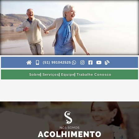
Ir
para
o
conteúdo
(51) 991042525
Sobre
Serviços
Equipe
Trabalhe Conosco