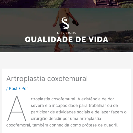
Artroplastia coxofemural
/
Post
/ Por
A
rtroplastia coxofemural. A existência de dor
severa e a incapacidade para trabalhar ou de
participar de atividades sociais e de lazer fazem o
cirurgião decidir por uma artroplastia
coxofemoral, também conhecida como prótese de quadril.